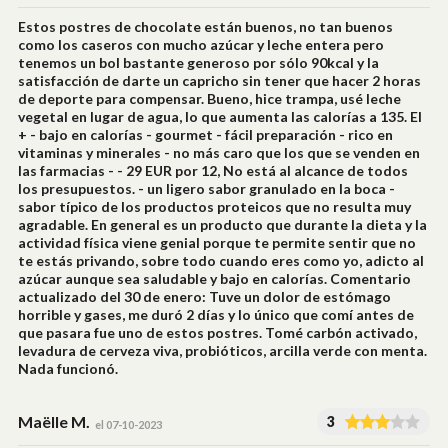
Estos postres de chocolate están buenos, no tan buenos
como los caseros con mucho azúcar y leche entera pero
tenemos un bol bastante generoso por sólo 90kcal y la
satisfacción de darte un capricho sin tener que hacer 2 horas
de deporte para compensar. Bueno, hice trampa, usé leche
vegetal en lugar de agua, lo que aumenta las calorías a 135. El
+ - bajo en calorías - gourmet - fácil preparación - rico en
vitaminas y minerales - no más caro que los que se venden en
las farmacias - - 29 EUR por 12, No está al alcance de todos
los presupuestos. - un ligero sabor granulado en la boca -
sabor típico de los productos proteicos que no resulta muy
agradable. En general es un producto que durante la dieta y la
actividad física viene genial porque te permite sentir que no
te estás privando, sobre todo cuando eres como yo, adicto al
azúcar aunque sea saludable y bajo en calorías. Comentario
actualizado del 30 de enero: Tuve un dolor de estómago
horrible y gases, me duró 2 días y lo único que comí antes de
que pasara fue uno de estos postres. Tomé carbón activado,
levadura de cerveza viva, probióticos, arcilla verde con menta.
Nada funcionó.
Maëlle M.
3
el 07-10-2023