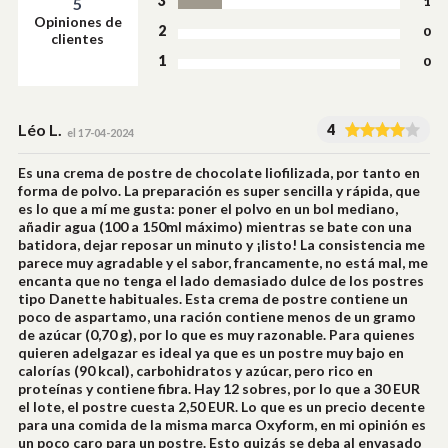
3
1
5
Opiniones de
2
0
clientes
1
0
Léo L.
4
el 17-04-2024
Es una crema de postre de chocolate liofilizada, por tanto en
forma de polvo. La preparación es super sencilla y rápida, que
es lo que a mí me gusta: poner el polvo en un bol mediano,
añadir agua (100 a 150ml máximo) mientras se bate con una
batidora, dejar reposar un minuto y ¡listo! La consistencia me
parece muy agradable y el sabor, francamente, no está mal, me
encanta que no tenga el lado demasiado dulce de los postres
tipo Danette habituales. Esta crema de postre contiene un
poco de aspartamo, una ración contiene menos de un gramo
de azúcar (0,70 g), por lo que es muy razonable. Para quienes
quieren adelgazar es ideal ya que es un postre muy bajo en
calorías (90 kcal), carbohidratos y azúcar, pero rico en
proteínas y contiene fibra. Hay 12 sobres, por lo que a 30 EUR
el lote, el postre cuesta 2,50 EUR. Lo que es un precio decente
para una comida de la misma marca Oxyform, en mi opinión es
un poco caro para un postre. Esto quizás se deba al envasado