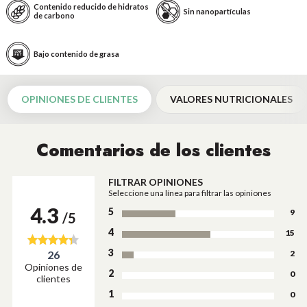
Contenido reducido de hidratos
Sin nanopartículas
de carbono
Bajo contenido de grasa
OPINIONES DE CLIENTES
VALORES NUTRICIONALES
Comentarios de los clientes
FILTRAR OPINIONES
Seleccione una línea para filtrar las opiniones
4.3
5
9
/5
4
15
3
2
26
Opiniones de
2
0
clientes
1
0