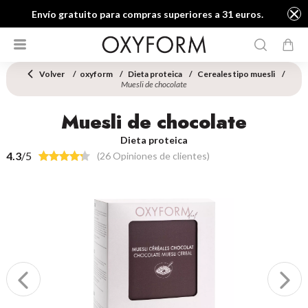
Envío gratuito para compras superiores a 31 euros.
Volver
oxyform
Dieta proteica
Cereales tipo muesli
Muesli de chocolate
Muesli de chocolate
Dieta proteica
4.3
/5
(26 Opiniones de clientes)